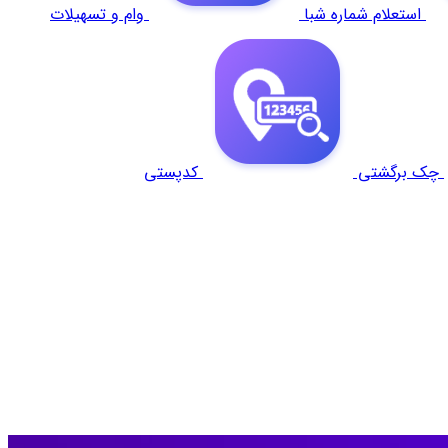
استعلام شماره شبا
وام و تسهیلات
چک برگشتی
کدپستی