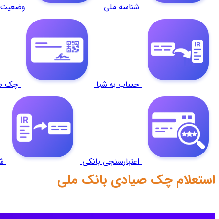
شناسه ملی
وضعیت ن
حساب به شبا
چک ص
اعتبارسنجی بانکی
ش
استعلام چک صیادی بانک ملی