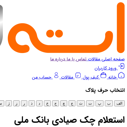
صفحه اصلی
مقالات
تماس با ما
درباره ما
ورود کاربران
خانه
کیف پول
مقالات
حساب من
انتخاب‌ حرف پلاک
الف
ب
پ
ت
ث
ج
چ
ح
خ
د
ذ
ر
ز
ژ
س
استعلام چک صیادی بانک ملی