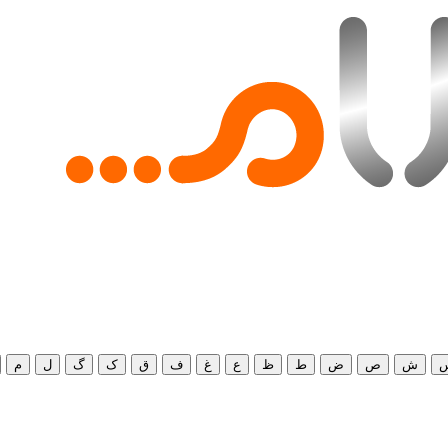
ش
ص
ض
ط
ظ
ع
غ
ف
ق
ک
گ
ل
م