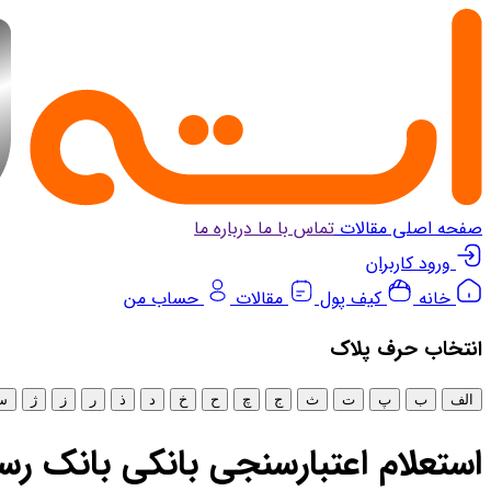
صفحه اصلی
مقالات
تماس با ما
درباره ما
ورود کاربران
خانه
کیف پول
مقالات
حساب من
انتخاب‌ حرف پلاک
الف
ب
پ
ت
ث
ج
چ
ح
خ
د
ذ
ر
ز
ژ
س
استعلام اعتبارسنجی بانکی بانک رس