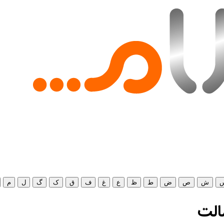
ش
ص
ض
ط
ظ
ع
غ
ف
ق
ک
گ
ل
م
الت