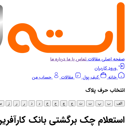
صفحه اصلی
مقالات
تماس با ما
درباره ما
ورود کاربران
خانه
کیف پول
مقالات
حساب من
انتخاب‌ حرف پلاک
الف
ب
پ
ت
ث
ج
چ
ح
خ
د
ذ
ر
ز
ژ
س
استعلام چک برگشتی بانک کارآفری