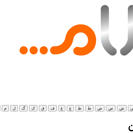
ش
ص
ض
ط
ظ
ع
غ
ف
ق
ک
گ
ل
م
ن