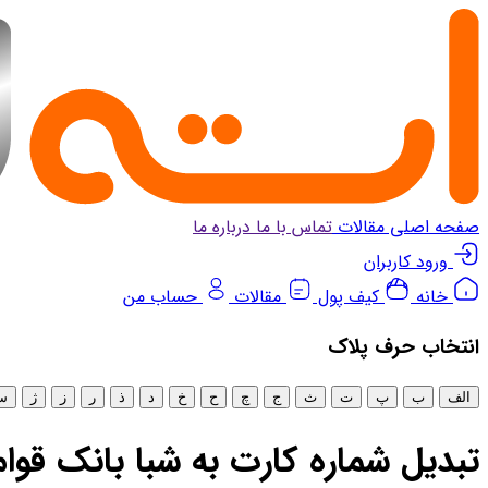
صفحه اصلی
مقالات
تماس با ما
درباره ما
ورود کاربران
خانه
کیف پول
مقالات
حساب من
انتخاب‌ حرف پلاک
الف
ب
پ
ت
ث
ج
چ
ح
خ
د
ذ
ر
ز
ژ
س
تبدیل شماره کارت به شبا بانک قوا