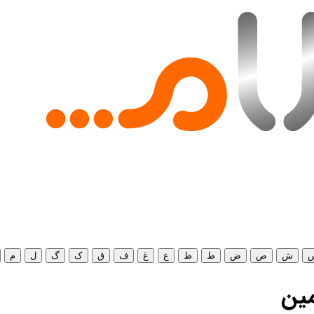
ش
ص
ض
ط
ظ
ع
غ
ف
ق
ک
گ
ل
م
مین