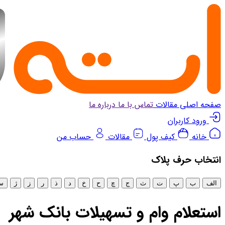
صفحه اصلی
مقالات
تماس با ما
درباره ما
ورود کاربران
خانه
کیف پول
مقالات
حساب من
انتخاب‌ حرف پلاک
الف
ب
پ
ت
ث
ج
چ
ح
خ
د
ذ
ر
ز
ژ
س
استعلام وام و تسهیلات بانک شهر