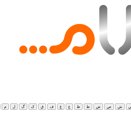
ش
ص
ض
ط
ظ
ع
غ
ف
ق
ک
گ
ل
م